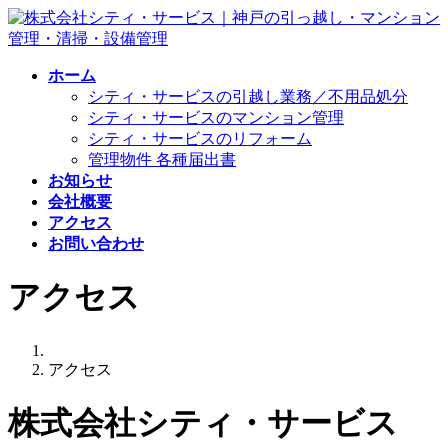
コ
ナ
ン
ビ
テ
ゲ
ホーム
ン
ー
シティ・サービスの引越し業務／不用品処分
ツ
シ
シティ・サービスのマンション管理
へ
ョ
シティ・サービスのリフォーム
ス
ン
管理物件 各種届出書
キ
に
お知らせ
ッ
移
会社概要
プ
動
アクセス
お問い合わせ
アクセス
アクセス
株式会社シティ・サービス